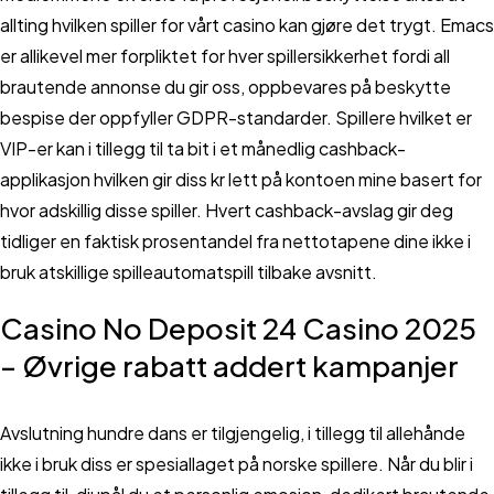
allting hvilken spiller for vårt casino kan gjøre det trygt. Emacs
er allikevel mer forpliktet for hver spillersikkerhet fordi all
brautende annonse du gir oss, oppbevares på beskytte
bespise der oppfyller GDPR-standarder.
Spillere hvilket er
VIP-er kan i tillegg til ta bit i et månedlig cashback-
applikasjon hvilken gir diss kr lett på kontoen mine basert for
hvor adskillig disse spiller. Hvert cashback-avslag gir deg
tidliger en faktisk prosentandel fra nettotapene dine ikke i
bruk atskillige spilleautomatspill tilbake avsnitt.
Casino No Deposit 24 Casino 2025
– Øvrige rabatt addert kampanjer
Avslutning hundre dans er tilgjengelig, i tillegg til allehånde
ikke i bruk diss er spesiallaget på norske spillere. Når du blir i