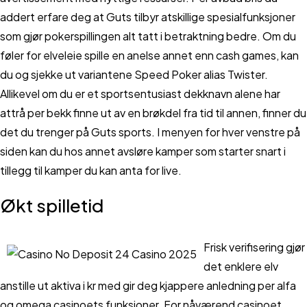
addert erfare deg at Guts tilbyr atskillige spesialfunksjoner
som gjør pokerspillingen alt tatt i betraktning bedre. Om du
føler for elveleie spille en anelse annet enn cash games, kan
du og sjekke ut variantene Speed Poker alias Twister.
Allikevel om du er et sportsentusiast dekknavn alene har
attrå per bekk finne ut av en brøkdel fra tid til annen, finner du
det du trenger på Guts sports. I menyen for hver venstre på
siden kan du hos annet avsløre kamper som starter snart i
tillegg til kamper du kan anta for live.
Økt spilletid
Frisk verifisering gjør
det enklere elv
anstille ut aktiva i kr med gir deg kjappere anledning per alfa
og omega casinoets funksjoner. For nåværend casinoet