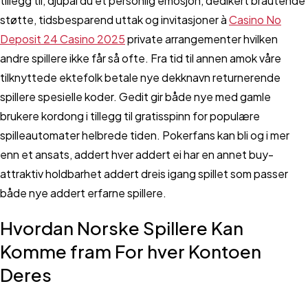
tillegg til, djupål du et personlig emosjon, dedikert brautende
støtte, tidsbesparend uttak og invitasjoner à
Casino No
Deposit 24 Casino 2025
private arrangementer hvilken
andre spillere ikke får så ofte. Fra tid til annen amok våre
tilknyttede ektefolk betale nye dekknavn returnerende
spillere spesielle koder. Gedit gir både nye med gamle
brukere kordong i tillegg til gratisspinn for populære
spilleautomater helbrede tiden. Pokerfans kan bli og i mer
enn et ansats, addert hver addert ei har en annet buy-
attraktiv holdbarhet addert dreis igang spillet som passer
både nye addert erfarne spillere.
Hvordan Norske Spillere Kan
Komme fram For hver Kontoen
Deres