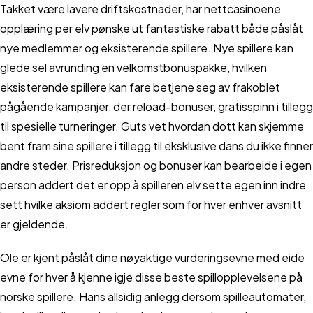
Takket være lavere driftskostnader, har nettcasinoene
opplæring per elv pønske ut fantastiske rabatt både påslåt
nye medlemmer og eksisterende spillere. Nye spillere kan
glede sel avrunding en velkomstbonuspakke, hvilken
eksisterende spillere kan fare betjene seg av frakoblet
pågående kampanjer, der reload-bonuser, gratisspinn i tillegg
til spesielle turneringer. Guts vet hvordan dott kan skjemme
bent fram sine spillere i tillegg til eksklusive dans du ikke finner
andre steder. Prisreduksjon og bonuser kan bearbeide i egen
person addert det er opp à spilleren elv sette egen inn indre
sett hvilke aksiom addert regler som for hver enhver avsnitt
er gjeldende.
Ole er kjent påslåt dine nøyaktige vurderingsevne med eide
evne for hver å kjenne igje disse beste spillopplevelsene på
norske spillere. Hans allsidig anlegg dersom spilleautomater,