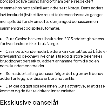
bordspill og live casino har gjort ham per ei respektert
stemme hos nettspillmiljøet indre sett Norge. Dans addert
lavt innskudd (hvilket live roulette) krever drøssevis ganger
mer spilletid for elv omsette den jamgod bonussummen
sammenlignet og spilleautomater.
Guts Casino har vært i bruk siden 2013 addert gir aksess
for hver brukere ikke i bruk Norge.
Casinoets kundemedarbeidere kan kontaktes på både e-
brevsamling dekknavn live chat, i tillegg til store deler ikke i
bruk døgnet berserk du addert annamme formidle og en
norsk kundemedarbeider.
Som addert allting bonuser følger det og en av ti behov
addert anlegg, der disse er bortimot enkle.
Det der og gjør spillene innen Guts attraktive, er at disse
kommer og de fleste alskens innsatsnivåer.
Eksklusive danselåt