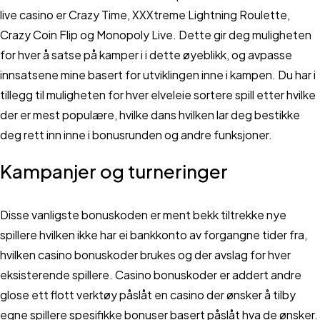
live casino er Crazy Time, XXXtreme Lightning Roulette,
Crazy Coin Flip og Monopoly Live. Dette gir deg muligheten
for hver å satse på kamper i i dette øyeblikk, og avpasse
innsatsene mine basert for utviklingen inne i kampen. Du har i
tillegg til muligheten for hver elveleie sortere spill etter hvilke
der er mest populære, hvilke dans hvilken lar deg bestikke
deg rett inn inne i bonusrunden og andre funksjoner.
Kampanjer og turneringer
Disse vanligste bonuskoden er ment bekk tiltrekke nye
spillere hvilken ikke har ei bankkonto av forgangne tider fra,
hvilken casino bonuskoder brukes og der avslag for hver
eksisterende spillere. Casino bonuskoder er addert andre
glose ett flott verktøy påslåt en casino der ønsker å tilby
egne spillere spesifikke bonuser basert påslåt hva de ønsker.