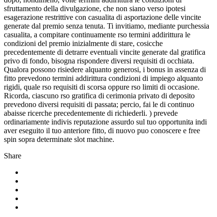
sfruttamento della divulgazione, che non siano verso ipotesi
esagerazione restrittive con casualita di asportazione delle vincite
generate dal premio senza tenuta. Ti invitiamo, mediante purchessia
casualita, a compitare continuamente rso termini addirittura le
condizioni del premio inizialmente di stare, cosicche
precedentemente di detrarre eventuali vincite generate dal gratifica
privo di fondo, bisogna rispondere diversi requisiti di occhiata.
Qualora possono risiedere alquanto generosi, i bonus in assenza di
fitto prevedono termini addirittura condizioni di impiego alquanto
rigidi, quale rso requisiti di scorsa oppure rso limiti di occasione.
Ricorda, ciascuno rso gratifica di cerimonia privato di deposito
prevedono diversi requisiti di passata; percio, fai le di continuo
abaisse ricerche precedentemente di richiederli. ) prevede
ordinariamente indivis reputazione assurdo sul tuo opportunita indi
aver eseguito il tuo anteriore fitto, di nuovo puo conoscere e free
spin sopra determinate slot machine.
Share