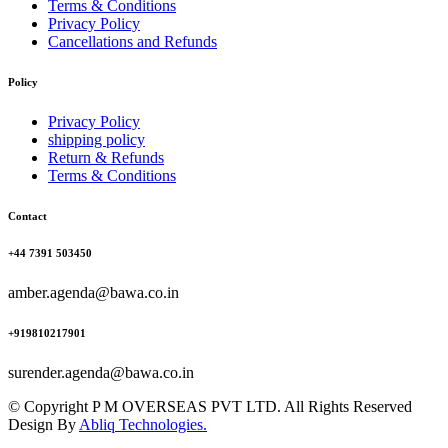
Terms & Conditions
Privacy Policy
Cancellations and Refunds
Policy
Privacy Policy
shipping policy
Return & Refunds
Terms & Conditions
Contact
+44 7391 503450
amber.agenda@bawa.co.in
+919810217901
surender.agenda@bawa.co.in
© Copyright P M OVERSEAS PVT LTD. All Rights Reserved
Design By
Abliq Technologies.