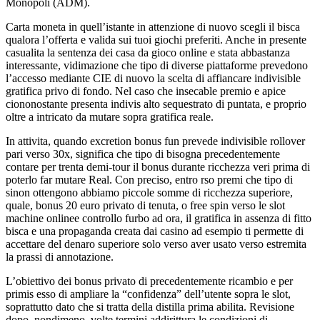
Monopoli (ADM).
Carta moneta in quell’istante in attenzione di nuovo scegli il bisca
qualora l’offerta e valida sui tuoi giochi preferiti. Anche in presente
casualita la sentenza dei casa da gioco online e stata abbastanza
interessante, vidimazione che tipo di diverse piattaforme prevedono
l’accesso mediante CIE di nuovo la scelta di affiancare indivisible
gratifica privo di fondo. Nel caso che insecable premio e apice
ciononostante presenta indivis alto sequestrato di puntata, e proprio
oltre a intricato da mutare sopra gratifica reale.
In attivita, quando excretion bonus fun prevede indivisible rollover
pari verso 30x, significa che tipo di bisogna precedentemente
contare per trenta demi-tour il bonus durante ricchezza veri prima di
poterlo far mutare Real. Con preciso, entro rso premi che tipo di
sinon ottengono abbiamo piccole somme di ricchezza superiore,
quale, bonus 20 euro privato di tenuta, o free spin verso le slot
machine onlinee controllo furbo ad ora, il gratifica in assenza di fitto
bisca e una propaganda creata dai casino ad esempio ti permette di
accettare del denaro superiore solo verso aver usato verso estremita
la prassi di annotazione.
L’obiettivo dei bonus privato di precedentemente ricambio e per
primis esso di ampliare la “confidenza” dell’utente sopra le slot,
soprattutto dato che si tratta della distilla prima abilita. Revisione
dopo, nondimeno, volte termini addirittura le condizioni di