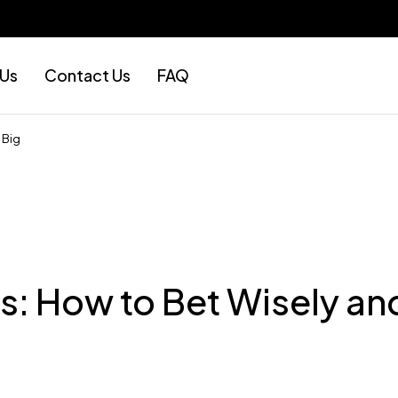
 Us
Contact Us
FAQ
 Big
: How to Bet Wisely an