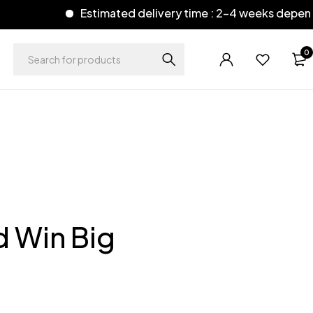
Estimated delivery time : 2-4 weeks depending
0
d Win Big