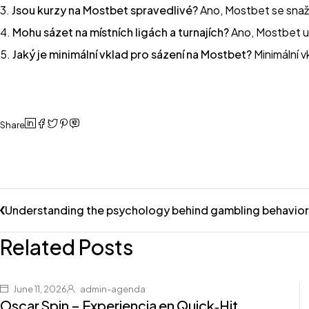
Jsou kurzy na Mostbet spravedlivé?
Ano, Mostbet se snaž
Mohu sázet na místních ligách a turnajích?
Ano, Mostbet um
Jaký je minimální vklad pro sázení na Mostbet?
Minimální v
Share
Understanding the psychology behind gambling behavior
Related Posts
June 11, 2026
admin-agenda
Oscar Spin – Experiencia en Quick‑Hit