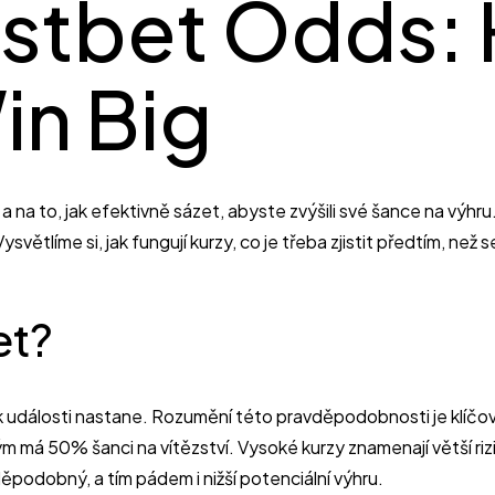
stbet Odds: 
in Big
 na to, jak efektivně sázet, abyste zvýšili své šance na výh
ysvětlíme si, jak fungují kurzy, co je třeba zjistit předtím, n
et?
události nastane. Rozumění této pravděpodobnosti je klíčové 
má 50% šanci na vítězství. Vysoké kurzy znamenají větší rizik
děpodobný, a tím pádem i nižší potenciální výhru.