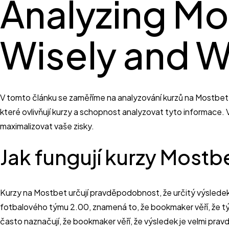
Analyzing Mo
Wisely and W
V tomto článku se zaměříme na analyzování kurzů na Mostbet a
které ovlivňují kurzy a schopnost analyzovat tyto informace. V
maximalizovat vaše zisky.
Jak fungují kurzy Mostb
Kurzy na Mostbet určují pravděpodobnost, že určitý výsledek 
fotbalového týmu 2.00, znamená to, že bookmaker věří, že tým 
často naznačují, že bookmaker věří, že výsledek je velmi prav