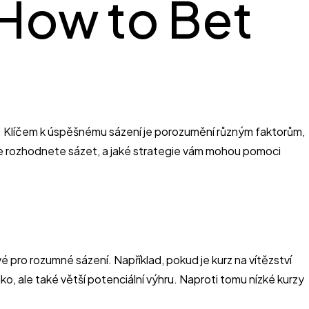
How to Bet
ru. Klíčem k úspěšnému sázení je porozumění různým faktorům,
ež se rozhodnete sázet, a jaké strategie vám mohou pomoci
pro rozumné sázení. Například, pokud je kurz na vítězství
o, ale také větší potenciální výhru. Naproti tomu nízké kurzy