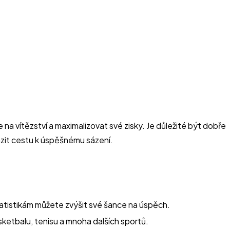
a vítězství a maximalizovat své zisky. Je důležité být dobře
azit cestu k úspěšnému sázení.
tistikám můžete zvýšit své šance na úspěch.
sketbalu, tenisu a mnoha dalších sportů.