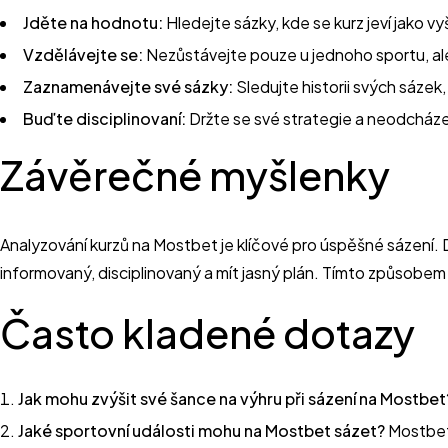
Jděte na hodnotu:
Hledejte sázky, kde se kurz jeví jako v
Vzdělávejte se:
Nezůstávejte pouze u jednoho sportu, ale 
Zaznamenávejte své sázky:
Sledujte historii svých sázek,
Buďte disciplinovaní:
Držte se své strategie a neodcháze
Závěrečné myšlenky
Analyzování kurzů na Mostbet je klíčové pro úspěšné sázení. 
informovaný, disciplinovaný a mít jasný plán. Tímto způsobe
Často kladené dotazy
Jak mohu zvýšit své šance na výhru při sázení na Mostbet
Jaké sportovní události mohu na Mostbet sázet?
Mostbet 