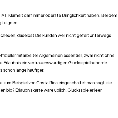
AT, Klarheit darf immer oberste Dringlichkeit haben. Bei dem
gt eignen.
 scheuen, daselbst Die kunden weil nicht gefeit unterwegs
zieller mitarbeiter Allgemeinen essentiell, zwar nicht ohne
ige Erlaubnis ein vertrauenswurdigen Glucksspielbehorde
s schon lange haufiger.
 zum Beispiel von Costa Rica eingeschaltet man sagt, sie
n blo? Erlaubniskarte ware ublich, Glucksspieler leer