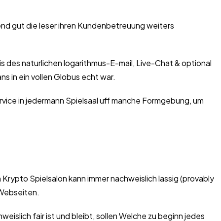
end gut die leser ihren Kundenbetreuung weiters
des naturlichen logarithmus-E-mail, Live-Chat & optional
s in ein vollen Globus echt war.
service in jedermann Spielsaal uff manche Formgebung, um
in Krypto Spielsalon kann immer nachweislich lassig (provably
 Webseiten.
islich fair ist und bleibt, sollen Welche zu beginn jedes