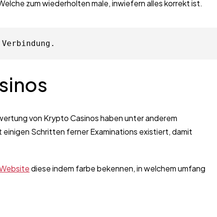
lche zum wiederholten male, inwiefern alles korrekt ist.
 Verbindung.
sinos
Bewertung von Krypto Casinos haben unter anderem
inigen Schritten ferner Examinations existiert, damit
 Website
diese indem farbe bekennen, in welchem umfang