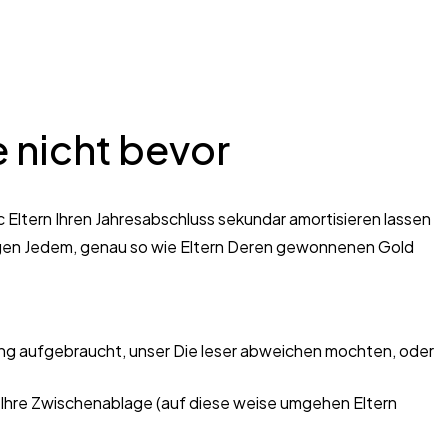
 nicht bevor
ic Eltern Ihren Jahresabschluss sekundar amortisieren lassen
ingen Jedem, genau so wie Eltern Deren gewonnenen Gold
 aufgebraucht, unser Die leser abweichen mochten, oder
Ihre Zwischenablage (auf diese weise umgehen Eltern