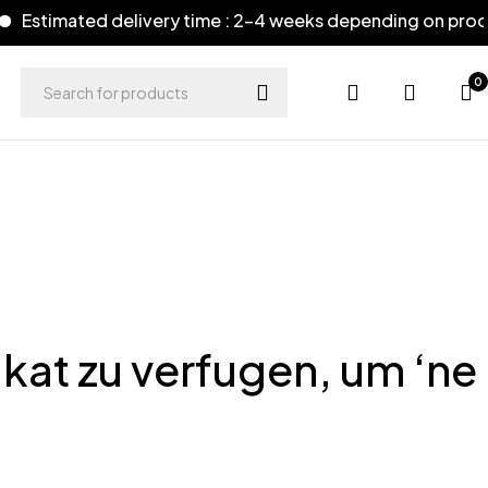
timated delivery time : 2-4 weeks depending on product
0
kat zu verfugen, um ‘ne