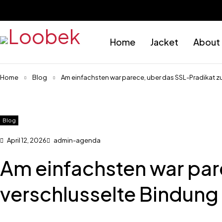
Home
Jacket
About
Home
Blog
Am einfachsten war parece, uber das SSL-Pradikat zu
Blog
April 12, 2026
admin-agenda
Am einfachsten war par
verschlusselte Bindung 