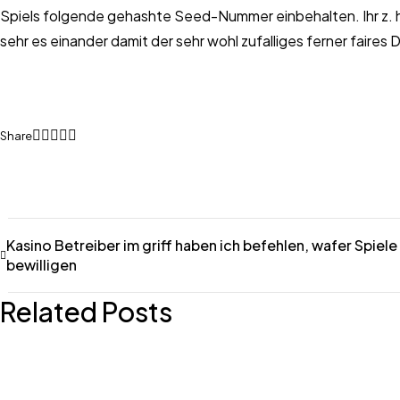
Spiels folgende gehashte Seed-Nummer einbehalten. Ihr z. hd
sehr es einander damit der sehr wohl zufalliges ferner faires 
Share
Kasino Betreiber im griff haben ich befehlen, wafer Spiele 
bewilligen
Related Posts