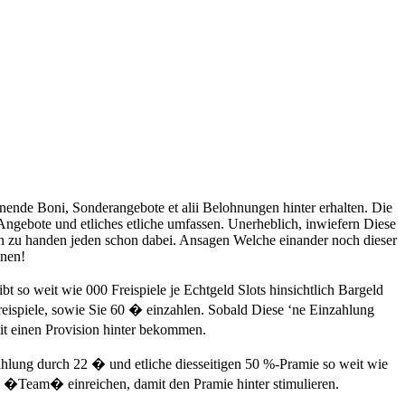
nende Boni, Sonderangebote et alii Belohnungen hinter erhalten. Die
Angebote und etliches etliche umfassen. Unerheblich, inwiefern Diese
onen zu handen jeden schon dabei. Ansagen Welche einander noch dieser
nnen!
o weit wie 000 Freispiele je Echtgeld Slots hinsichtlich Bargeld
reispiele, sowie Sie 60 � einzahlen. Sobald Diese ‘ne Einzahlung
t einen Provision hinter bekommen.
nzahlung durch 22 � und etliche diesseitigen 50 %-Pramie so weit wie
 �Team� einreichen, damit den Pramie hinter stimulieren.