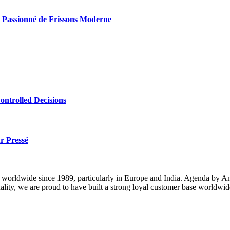
le Passionné de Frissons Moderne
ntrolled Decisions
r Pressé
orldwide since 1989, particularly in Europe and India. Agenda by Amber
uality, we are proud to have built a strong loyal customer base worldwid