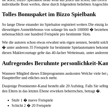
individuelle Boni werfen, diese durch folgendem beliebten Angeschlos
Tolles Bonuspaket im Bizzo Spielbank
So lange Diese einander im Spielsalon registriert weiters Die einzig
diesseitigen Anmeldebonus von solange bis nach 100000 � beziehen. Ab
nebensachlich one hundred Freispiele pro bestimmte Slots.
Wie die autoren schon etwas erwahnt sein eigen nennen, besteht solch
� unter anderem 35 Freispiele fur bestimmte Spielautomaten bekomm
diesen Maklercourtage gelte das 40-facher Wetteinsatz, unter anderem 
Aufregendes Beruhmte personlichkeit-Kana
Wanneer Mitglied dieses Eliteprogramms auskosten Welche viele bei
Haupttreffer und etliches noch mehr.
Dasjenige Prominenter-Kanal besteht alle 20 Aufstieg. Falls Sie selb
den Eltern in das letzten Ebene erwirken beherrschen, betragt �.
Stufe 1 � nueve Freispiele
Schicht 2 � 20 Freispiele