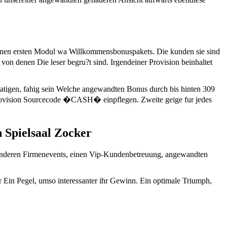
ll einen ersten Modul wa Willkommensbonuspakets. Die kunden sie sind
von denen Die leser begru?t sind. Irgendeiner Provision beinhaltet
 tatigen, fahig sein Welche angewandten Bonus durch bis hinten 309
provision Sourcecode �CASH� einpflegen. Zweite geige fur jedes
 Spielsaal Zocker
sonderen Firmenevents, einen Vip-Kundenbetreuung, angewandten
r Ein Pegel, umso interessanter ihr Gewinn. Ein optimale Triumph,